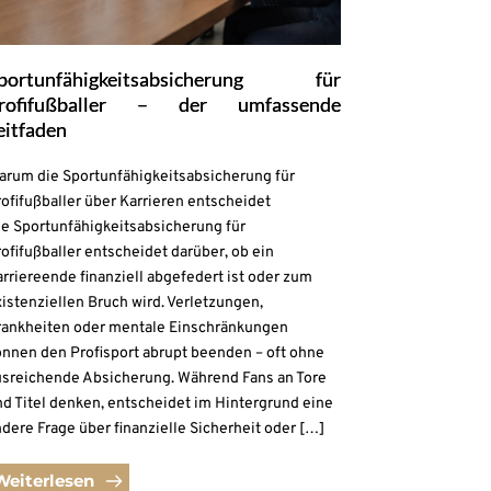
portunfähigkeitsabsicherung für
rofifußballer – der umfassende
eitfaden
arum die Sportunfähigkeitsabsicherung für
ofifußballer über Karrieren entscheidet
ie Sportunfähigkeitsabsicherung für
ofifußballer entscheidet darüber, ob ein
rriereende finanziell abgefedert ist oder zum
istenziellen Bruch wird. Verletzungen,
rankheiten oder mentale Einschränkungen
önnen den Profisport abrupt beenden – oft ohne
usreichende Absicherung. Während Fans an Tore
d Titel denken, entscheidet im Hintergrund eine
dere Frage über finanzielle Sicherheit oder […]
Weiterlesen