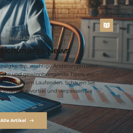
INE-MAGAZIN
rsicherungs-News
euigkeiten, wichtige Änderungen oder 
liche und gewinnbringende Tipps, wir 
en Sie auf dem Laufenden. Schauen Sie 
 öfters mal vorbei und verpassen Sie 
s.
Alle Artikel