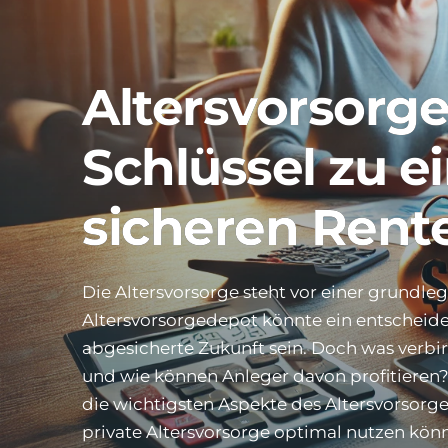
Altersvorsorg
Schlüssel zu e
sicheren Rent
Die Altersvorsorge steht vor einer grundl
Altersvorsorgedepot könnte ein entscheiden
abgesicherte Zukunft sein. Doch was verbir
und wie können Anleger davon profitieren? 
die wichtigsten Aspekte des Altersvorsorge
private Altersvorsorge optimal nutzen könn