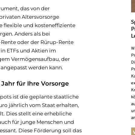
rument, das von der
rivaten Altersvorsorge
S
e flexible und kosteneffiziente
P
rgen. Anders als bei
L
-Rente oder der Rürup-Rente
W
 in ETFs und Aktien im
Pr
stigem Vermögensaufbau, der
D
rs angepasst werden kann.
Pr
Ka
Jahr für Ihre Vorsorge
ex
K
pots ist die geplante staatliche
k
a
ro jährlich vom Staat erhalten,
un
. Dies stellt eine erhebliche
an
auch für junge Menschen und
sant. Diese Förderung soll das