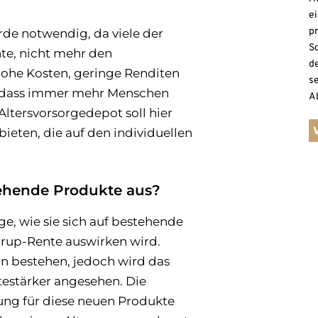
ei
p
rde notwendig, da viele der
S
te, nicht mehr den
de
ohe Kosten, geringe Renditen
se
u, dass immer mehr Menschen
A
ltersvorsorgedepot soll hier
ieten, die auf den individuellen
tehende Produkte aus?
ge, wie sie sich auf bestehende
ürup-Rente auswirken wird.
n bestehen, jedoch wird das
itestärker angesehen. Die
ng für diese neuen Produkte