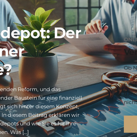
edepot: Der
ONL
iner
Ve
e?
Ob N
nütz
halt
egenden Reform, und das
daher
der Baustein für eine finanziell
nicht
gt sich hinter diesem Konzept,
In diesem Beitrag erklären wir
depots und wie Sie es für Ihre
en. Was […]