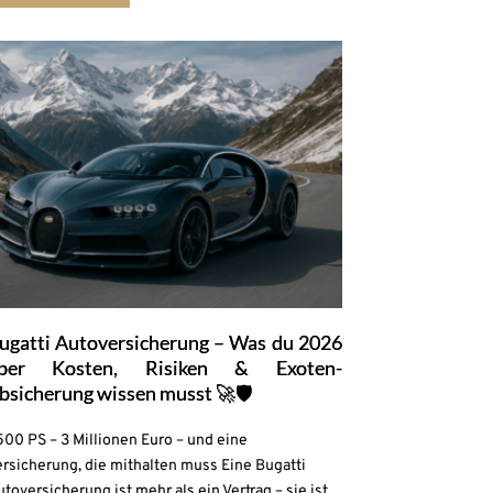
ugatti Autoversicherung – Was du 2026
ber Kosten, Risiken & Exoten-
bsicherung wissen musst 🚀🛡️
500 PS – 3 Millionen Euro – und eine
rsicherung, die mithalten muss Eine Bugatti
toversicherung ist mehr als ein Vertrag – sie ist