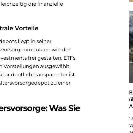
ichzeitig die finanzielle
trale Vorteile
epots liegt in seiner
tersvorsorgeprodukten wie der
estments frei gestalten. ETFs,
n Vorstellungen ausgewählt
ur deutlich transparenter ist
Altersvorsorgedepot zu einer
B
ü
A
ersvorsorge: Was Sie
1.
Ve
Au