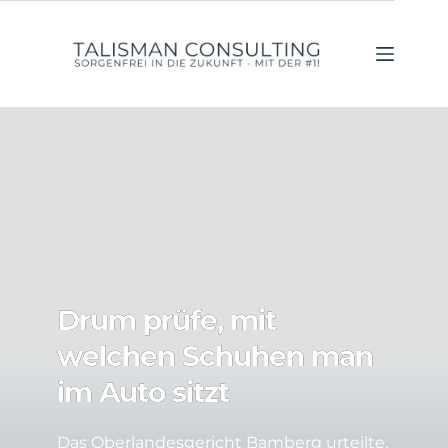
Zum
Inhalt
springen
Drum prüfe, mit
welchen Schuhen man
im Auto sitzt
Das Oberlandesgericht Bamberg urteilte,