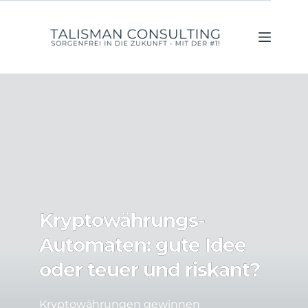
Zum
Inhalt
springen
Kryptowährungs-
Automaten: gute Idee
oder teuer und riskant?
Kryptowährungen gewinnen