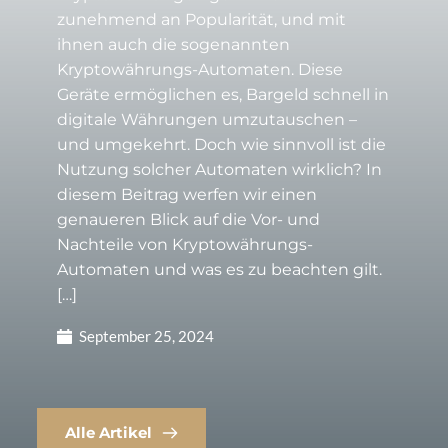
zunehmend an Popularität, und mit
ihnen auch die sogenannten
Kryptowährungs-Automaten. Diese
Geräte ermöglichen es, Bargeld schnell in
digitale Währungen umzutauschen –
und umgekehrt. Doch wie sinnvoll ist die
Nutzung solcher Automaten wirklich? In
diesem Beitrag werfen wir einen
genaueren Blick auf die Vor- und
Nachteile von Kryptowährungs-
Automaten und was es zu beachten gilt.
[…]
September 25, 2024
Alle Artikel