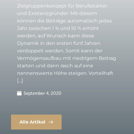
Zielgruppenkonzept für Berufsstarter
und Existenzgründer. Mit diesem
können die Beiträge automatisch jedes
Jahr zwischen 1 % und 10 % erhöht
werden, auf Wunsch kann diese
Dynamik in den ersten fünf Jahren
verdoppelt werden. Somit kann der
Vermögensaufbau mit niedrigem Beitrag
starten und dann rasch auf eine
nennenswerte Höhe steigen. Vorteilhaft
[…]
September 4, 2020
Alle Artikel