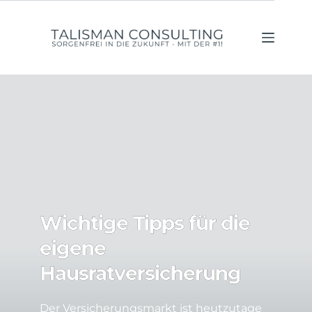
Zum
Inhalt
springen
Wichtige Tipps für die
eigene
Hausratversicherung
Der Versicherungsmarkt ist heutzutage