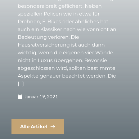
besonders breit gefächert. Neben
speziellen Policen wie in etwa für
Drohnen, E-Bikes oder ähnliches hat
auch ein Klassiker nach wie vor nicht an
Bedeutung verloren. Die
Hausratversicherung ist auch dann
wichtig, wenn die eigenen vier Wände
nicht in Luxus übergehen. Bevor sie
abgeschlossen wird, sollten bestimmte
Aspekte genauer beachtet werden. Die
[…]
Januar 19, 2021
Alle Artikel