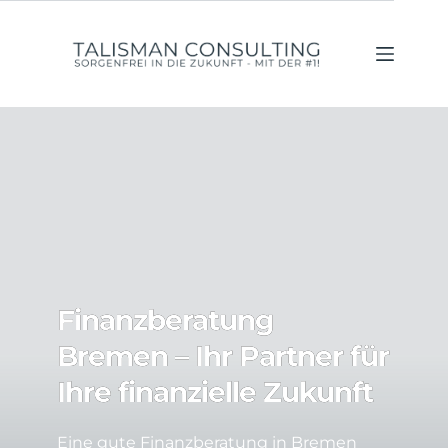
Zum
Inhalt
springen
Finanzberatung
Bremen – Ihr Partner für
Ihre finanzielle Zukunft
Eine gute Finanzberatung in Bremen